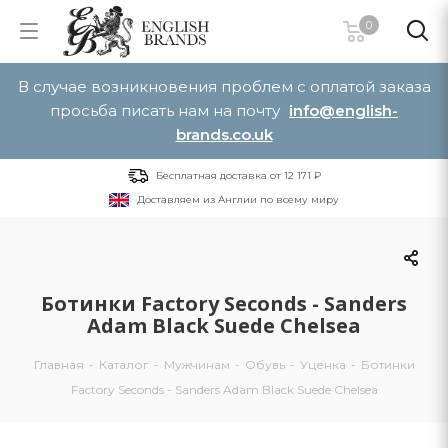
0
В случае возникновения проблем с оплатой заказа
просьба писать нам на почту
info@english-
brands.co.uk
Бесплатная доставка от 12 171 ₽
Доставляем из Англии по всему миру
Ботинки Factory Seconds - Sanders
Adam Black Suede Chelsea
Главная
-
Каталог
-
Мужчинам
-
Обувь
-
Уценка
-
Ботинки
Factory Seconds - Sanders Adam Black Suede Chelsea