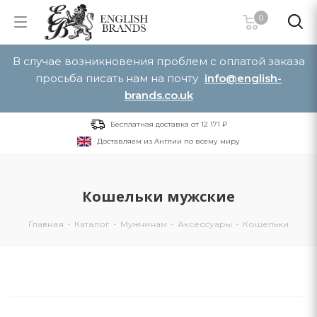
0
В случае возникновения проблем с оплатой заказа
просьба писать нам на почту
info@english-
brands.co.uk
Бесплатная доставка от 12 171 ₽
Доставляем из Англии по всему миру
Кошельки мужские
Главная
-
Каталог
-
Мужчинам
-
Аксессуары
-
Кошельки