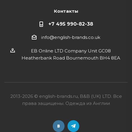
Контакты
+7 495 990-82-38
info@english-brands.co.uk
EB Online LTD Company Unit GC08
Heatherbank Road Bournemouth BH4 8EA
2013-2026 © english-brands.ru, B&B (UK) LTD. Все
права защищены. Одежда из Англии