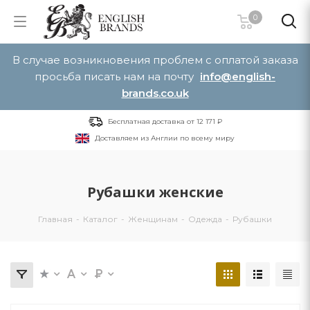
0
В случае возникновения проблем с оплатой заказа
просьба писать нам на почту
info@english-
brands.co.uk
Бесплатная доставка от 12 171 ₽
Доставляем из Англии по всему миру
Рубашки женские
Главная
-
Каталог
-
Женщинам
-
Одежда
-
Рубашки