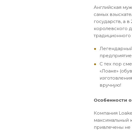
Английская муж
самых взыскате
государств, а 
королевского д
традиционного 
Легендарный 
предприятие 
С тех пор см
«Лоаке» (обу
изготовления
вручную!
Особенности о
Компания Loake
максимальный к
привлечены не 