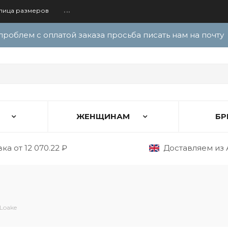
лица размеров
...
проблем с оплатой заказа просьба писать нам на почту
ЖЕНЩИНАМ
БР
ка от 12 070.22 ₽
Доставляем из 
Loake