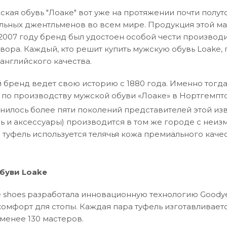
ская обувь "Лоаке" вот уже на протяжении почти полу
льных джентльменов во всем мире. Продукция этой ма
в 2007 году бренд был удостоен особой чести произво
вора. Каждый, кто решит купить мужскую обувь Loake,
английского качества.
бренд ведет свою историю с 1880 года. Именно тогда 
по производству мужской обуви «Лоаке» в Нортгемпт
енилось более пяти поколений представителей этой и
вь и аксессуары) производится в том же городе с неи
 туфель используется телячья кожа премиального качес
буви Loake
 shoes разработала инновационную технологию Goodye
омфорт для стопы. Каждая пара туфель изготавливаетс
менее 130 мастеров.