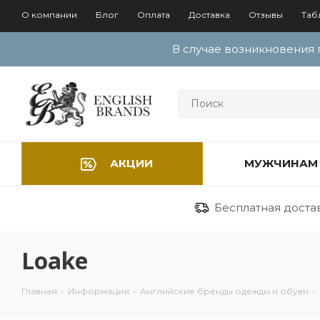
О компании
Блог
Оплата
Доставка
Отзывы
Таб
В случае возникновения 
АКЦИИ
МУЖЧИНАМ
Бесплатная достав
Loake
Главная
-
Информация
-
Английские бренды одежды и обуви
-