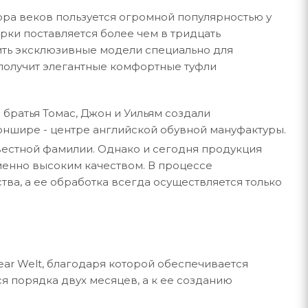
тора веков пользуется огромной популярностью у
рки поставляется более чем в тридцать
дить эксклюзивные модели специально для
 получит элегантные комфортные туфли
братья Томас, Джон и Уильям создали
оншире - центре английской обувной мануфактуры.
звестной фамилии. Однако и сегодня продукция
зменно высоким качеством. В процессе
тва, а ее обработка всегда осуществляется только
ar Welt, благодаря которой обеспечивается
я порядка двух месяцев, а к ее созданию