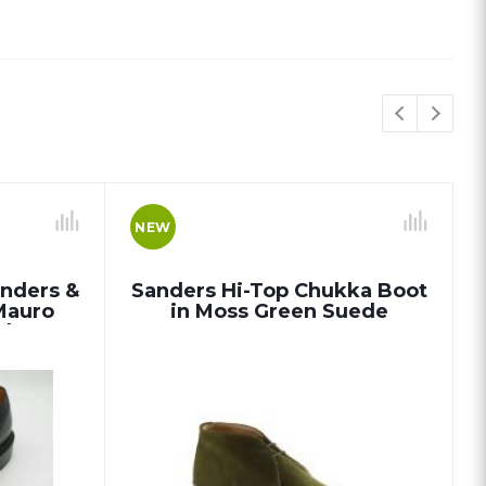
NEW
anders &
Sanders Hi-Top Chukka Boot
Mauro
in Moss Green Suede
kk