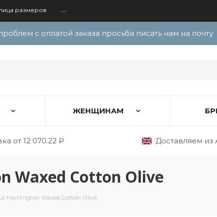
лица размеров
...
проблем с оплатой заказа просьба писать нам на почту
ЖЕНЩИНАМ
БР
ка от 12 070.22 ₽
Доставляем из 
on Waxed Cotton Olive
r Hartlington Waxed Cotton Olive