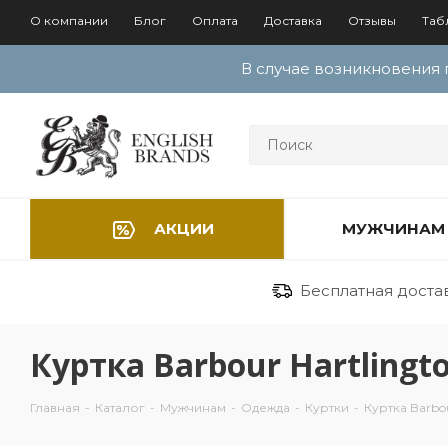
О компании
Блог
Оплата
Доставка
Отзывы
Таб
В случае возникновения 
АКЦИИ
МУЖЧИНАМ
Бесплатная достав
Куртка Barbour Hartlingt
Главная
-
Каталог
-
Мужчинам
-
Одежда
-
Куртки
-
Куртка Barbou