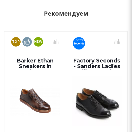
Рекомендуем
SECONDS
TOP
NEW
Barker Ethan
Factory Seconds
Sneakers In
- Sanders Ladies
Ebony
Military Derby
Shoes 1830B in
Black