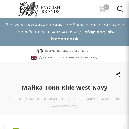
0
В случае возникновения проблем с оплатой заказа
просьба писать нам на почту
info@english-
brands.co.uk
Бесплатная доставка от 12 171 ₽
Доставляем из Англии по всему миру
Майка Tonn Ride West Navy
Главная
-
Каталог
-
Мужчинам
-
Одежда
-
Майки
-
Майка Tonn
Ride West Navy