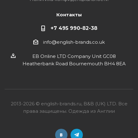
Контакты
+7 495 990-82-38
info@english-brands.co.uk
EB Online LTD Company Unit GC08
Heatherbank Road Bournemouth BH4 8EA
2013-2026 © english-brands.ru, B&B (UK) LTD. Все
права защищены. Одежда из Англии