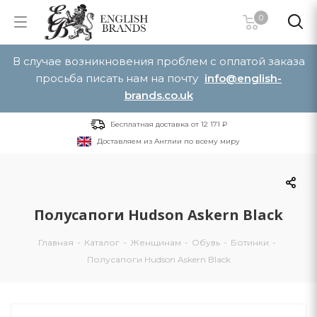
0
В случае возникновения проблем с оплатой заказа
просьба писать нам на почту
info@english-
brands.co.uk
Бесплатная доставка от 12 171 ₽
Доставляем из Англии по всему миру
Полусапоги Hudson Askern Black
Главная
-
Каталог
-
Женщинам
-
Обувь
-
Ботинки
-
Полусапоги Hudson Askern Black