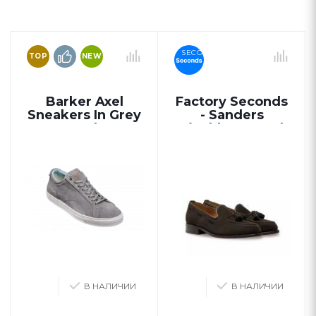
SECONDS
TOP
NEW
Barker Axel
Factory Seconds
Sneakers In Grey
- Sanders
Suede
Finchley Tassel
Loafers in
Chocolate Suede
В НАЛИЧИИ
В НАЛИЧИИ