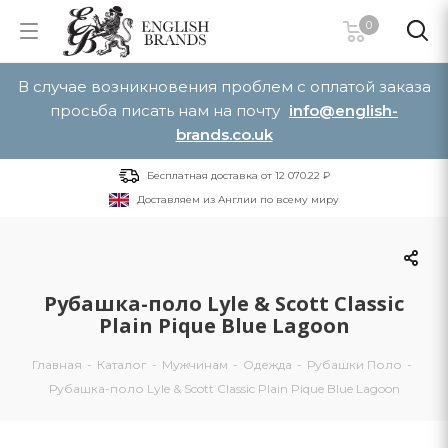
0
В случае возникновения проблем с оплатой заказа
просьба писать нам на почту
info@english-
brands.co.uk
Бесплатная доставка от 12 070.22 ₽
Доставляем из Англии по всему миру
Рубашка-поло Lyle & Scott Classic
Plain Pique Blue Lagoon
Главная
-
Каталог
-
Мужчинам
-
Одежда
-
Рубашки Поло
-
Рубашка-поло Lyle & Scott Classic Plain Pique Blue Lagoon