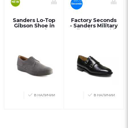
SECONDS
NEW
Sanders Lo-Top
Factory Seconds
Gibson Shoe in
- Sanders Military
Grey Suede
Collection Double
Monk Shoes Style
1967B in Black
В НАЛИЧИИ
В НАЛИЧИИ