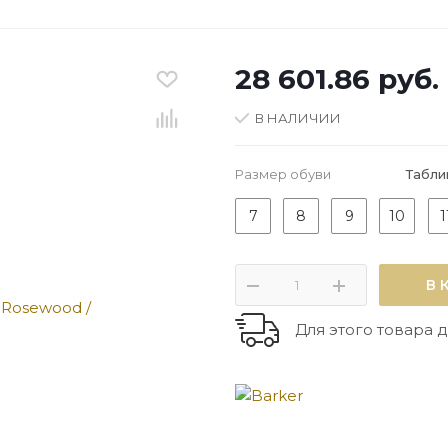
28 601.86
руб.
В НАЛИЧИИ
Размер обуви
Табли
7
8
9
10
1
В 
Для этого товара д