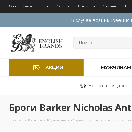
О компании
Блог
Оплата
Доставка
Отзывы
Таб
В случае возникновения 
АКЦИИ
МУЖЧИНАМ
Бесплатная доставк
Броги Barker Nicholas An
Главная
-
Каталог
-
Мужчинам
-
Обувь
-
Туфли
-
Броги
-
Броги 