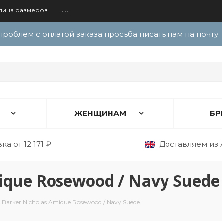
лица размеров
...
проблем с оплатой заказа просьба писать нам на почту
ЖЕНЩИНАМ
БР
а от 12 171 ₽
Доставляем из 
tique Rosewood / Navy Suede
Barker Nicholas Antique Rosewood / Navy Suede