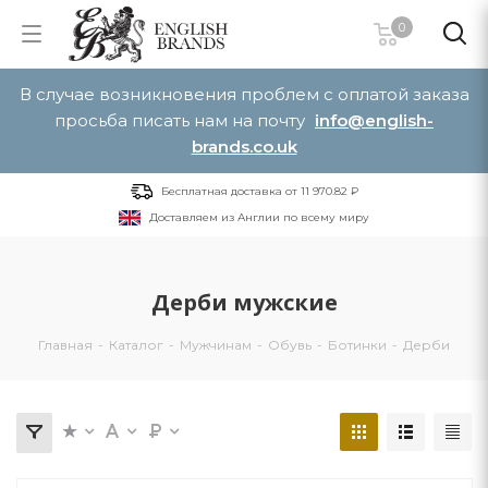
0
В случае возникновения проблем с оплатой заказа
просьба писать нам на почту
info@english-
brands.co.uk
Бесплатная доставка от 11 970.82 ₽
Доставляем из Англии по всему миру
Дерби мужские
Главная
-
Каталог
-
Мужчинам
-
Обувь
-
Ботинки
-
Дерби