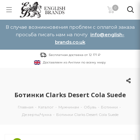
0
В случае возникновения проблем с оплатой заказа
просьба писать нам на почту
info@english-
brands.co.uk
Бесплатная доставка от 12 171 ₽
Доставляем из Англии по всему миру
Ботинки Clarks Desert Cola Suede
Главная
-
Каталог
-
Мужчинам
-
Обувь
-
Ботинки
-
Дезерты/Чукка
-
Ботинки Clarks Desert Cola Suede