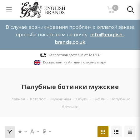
0
В случае возникновения проблем с оплатой заказа
просьба писать нам на почту
info@english-
brands.co.uk
Бесплатная доставка от 12 171 ₽
Доставляем из Англии по всему миру
Палубные ботинки мужские
Главная
-
Каталог
-
Мужчинам
-
Обувь
-
Туфли
-
Палубные
ботинки