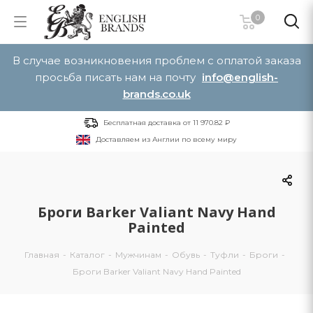
0
В случае возникновения проблем с оплатой заказа
просьба писать нам на почту
info@english-
brands.co.uk
Бесплатная доставка от 11 970.82 ₽
Доставляем из Англии по всему миру
Броги Barker Valiant Navy Hand
Painted
Главная
-
Каталог
-
Мужчинам
-
Обувь
-
Туфли
-
Броги
-
Броги Barker Valiant Navy Hand Painted