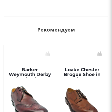
Рекомендуем
Barker
Loake Chester
Weymouth Derby
Brogue Shoe in
Shoe in Cherry
Mahogany
Calf/ Grain
Leathers