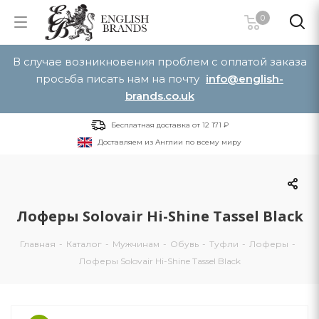
0
В случае возникновения проблем с оплатой заказа
просьба писать нам на почту
info@english-
brands.co.uk
Бесплатная доставка от 12 171 ₽
Доставляем из Англии по всему миру
Лоферы Solovair Hi-Shine Tassel Black
Главная
-
Каталог
-
Мужчинам
-
Обувь
-
Туфли
-
Лоферы
-
Лоферы Solovair Hi-Shine Tassel Black