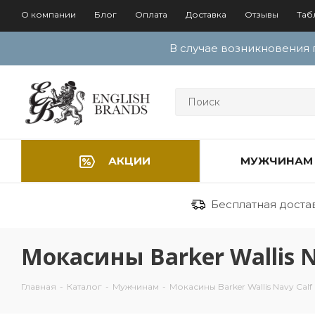
О компании
Блог
Оплата
Доставка
Отзывы
Таб
В случае возникновения 
АКЦИИ
МУЖЧИНАМ
Бесплатная доставк
Мокасины Barker Wallis N
Главная
-
Каталог
-
Мужчинам
-
Мокасины Barker Wallis Navy Calf