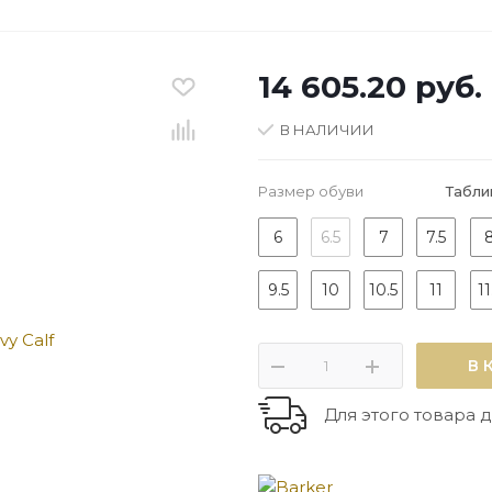
14 605.20
руб.
В НАЛИЧИИ
Размер обуви
Табли
6
6.5
7
7.5
9.5
10
10.5
11
11
В 
Для этого товара д