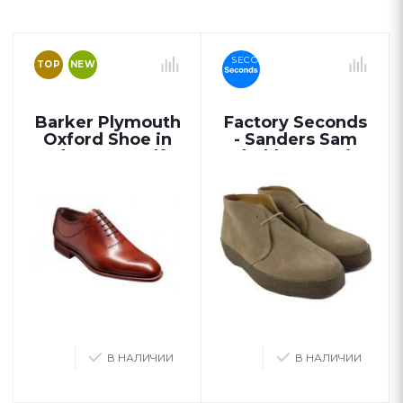
SECONDS
TOP
NEW
Barker Plymouth
Factory Seconds
Oxford Shoe in
- Sanders Sam
Chestnut Calf
Chukka Boot in
Dirty Buck Suede
В НАЛИЧИИ
В НАЛИЧИИ