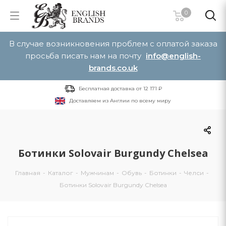
0
В случае возникновения проблем с оплатой заказа
просьба писать нам на почту
info@english-
brands.co.uk
Бесплатная доставка от 12 171 ₽
Доставляем из Англии по всему миру
Ботинки Solovair Burgundy Chelsea
Главная
-
Каталог
-
Мужчинам
-
Обувь
-
Ботинки
-
Челси
-
Ботинки Solovair Burgundy Chelsea