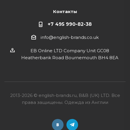
Контакты
+7 495 990-82-38
info@english-brands.co.uk
EB Online LTD Company Unit GC08
Heatherbank Road Bournemouth BH4 8EA
2013-2026 © english-brands.ru, B&B (UK) LTD. Все
права защищены. Одежда из Англии